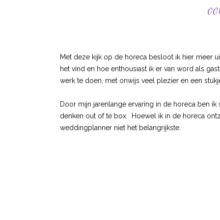
oo
Met deze kijk op de horeca besloot ik hier meer ui
het vind en hoe enthousiast ik er van word als ga
werk te doen, met onwijs veel plezier en een stukj
Door mijn jarenlange ervaring in de horeca ben ik
denken out of te box. Hoewel ik in de horeca ontz
weddingplanner niet het belangrijkste.
E