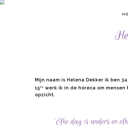
H
Het
Mijn naam is Helena Dekker ik ben 3
15
werk ik in de horeca om mensen h
de
opzicht.
“Elke dag is anders en el