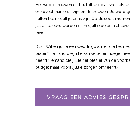
Het woord trouwen en bruiloft word al snel iets wa
er zoveel manieren zijn om te trouwen. Je word gek
zullen het niet altijd eens zijn. Op dit soort mo
jullie het eens worden en het jullie beide niet tev
leven!
Dus… Willen jullie een weddingplanner die het nie
praten? Iemand die jullie kan vertellen hoe je meer
neemt? Iemand die jullie het plezier van de voorber
budget maar vooral jullie zorgen ontneemt?
VRAAG EEN ADVIES GESPR