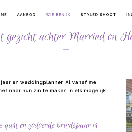
OME
AANBOD
WIE BEN IK
STYLED SHOOT
IN
 gezicht achter Married on H
4 jaar en weddingplanner. Al vanaf me
et naar hun zin te maken in elk mogelijk
ke gast en zodoende bruidspaar is