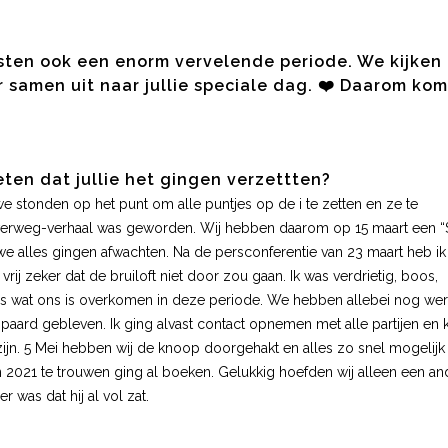
sten ook een enorm vervelende periode. We kijken
 samen uit naar jullie speciale dag. ❤️ Daarom ko
ten dat jullie het gingen verzettten?
e stonden op het punt om alle puntjes op de i te zetten en ze te
n verweg-verhaal was geworden. Wij hebben daarom op 15 maart een “
we alles gingen afwachten. Na de persconferentie van 23 maart heb ik
vrij zeker dat de bruiloft niet door zou gaan. Ik was verdrietig, boos,
ige is wat ons is overkomen in deze periode. We hebben allebei nog werk
ard gebleven. Ik ging alvast contact opnemen met alle partijen en k
jn. 5 Mei hebben wij de knoop doorgehakt en alles zo snel mogelijk
2021 te trouwen ging al boeken. Gelukkig hoefden wij alleen een an
 was dat hij al vol zat.