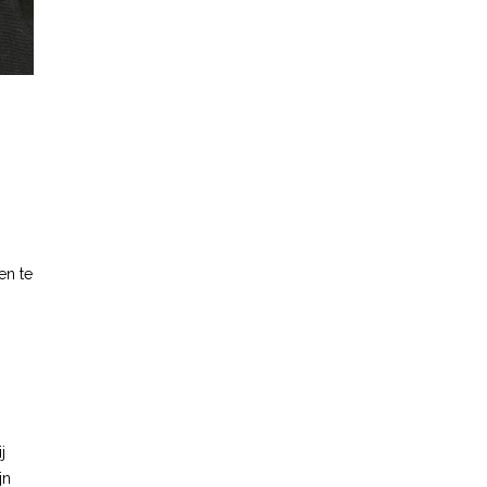
en te
j
jn