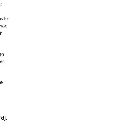
ur
s te
snog
in
en
er
de
dj,