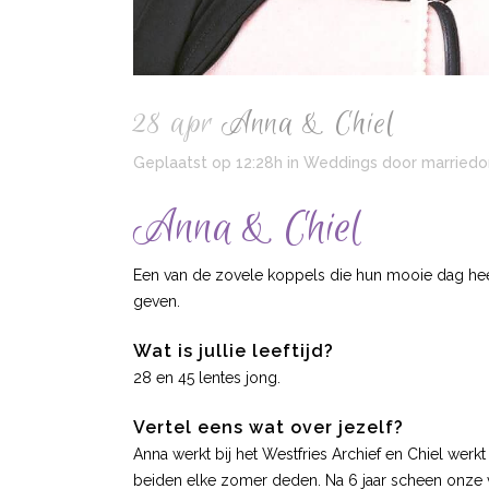
28 apr
Anna & Chiel
Geplaatst op 12:28h
in
Weddings
door
marriedo
Anna & Chiel
Een van de zovele koppels die hun mooie dag heef
geven.
Wat is jullie leeftijd?
28 en 45 lentes jong.
Vertel eens wat over jezelf?
Anna werkt bij het Westfries Archief en Chiel werkt
beiden elke zomer deden. Na 6 jaar scheen onze vr