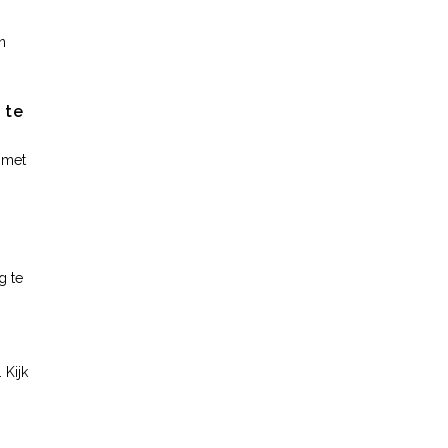
n
 te
n met
g te
 Kijk