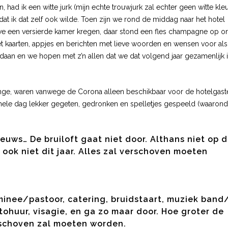
had ik een witte jurk (mijn echte trouwjurk zal echter geen witte kle
 ik dat zelf ook wilde. Toen zijn we rond de middag naar het hotel
we een versierde kamer kregen, daar stond een fles champagne op on
et kaarten, appjes en berichten met lieve woorden en wensen voor al
daan en we hopen met z’n allen dat we dat volgend jaar gezamenlijk 
unge, waren vanwege de Corona alleen beschikbaar voor de hotelgast
hele dag lekker gegeten, gedronken en spelletjes gespeeld (waarond
euws… De bruiloft gaat niet door. Althans niet op 
ook niet dit jaar. Alles zal verschoven moeten
ominee/pastoor, catering, bruidstaart, muziek band/
ohuur, visagie, en ga zo maar door. Hoe groter de
eschoven zal moeten worden.