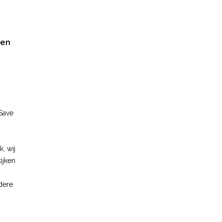
men
Save
, wij
ijken
dere