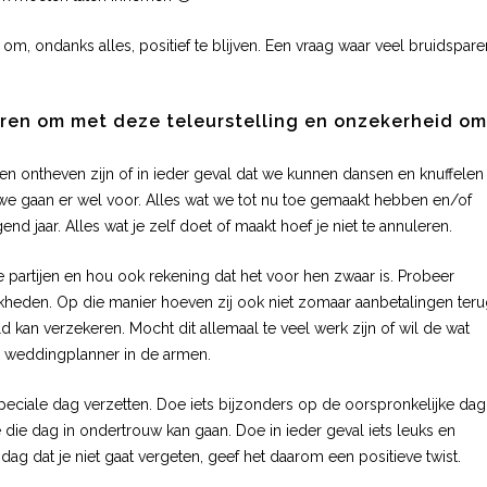
 om, ondanks alles, positief te blijven. Een vraag waar veel bruidspare
aren om met deze teleurstelling en onzekerheid om
lijnen ontheven zijn of in ieder geval dat we kunnen dansen en knuffele
 we gaan er wel voor. Alles wat we tot nu toe gemaakt hebben en/of
jaar. Alles wat je zelf doet of maakt hoef je niet te annuleren.
partijen en hou ook rekening dat het voor hen zwaar is. Probeer
ijkheden. Op die manier hoeven zij ook niet zomaar aanbetalingen teru
d kan verzekeren. Mocht dit allemaal te veel werk zijn of wil de wat
n weddingplanner in de armen.
peciale dag verzetten. Doe iets bijzonders op de oorspronkelijke dag.
e die dag in ondertrouw kan gaan. Doe in ieder geval iets leuks en
ag dat je niet gaat vergeten, geef het daarom een positieve twist.