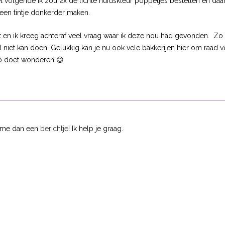
volgende ik zou 2x de lichte huidskleur poppetjes bestellen en daa
en tintje donkerder maken.
en ik kreeg achteraf veel vraag waar ik deze nou had gevonden. Zo 
 niet kan doen. Gelukkig kan je nu ook vele bakkerijen hier om raad 
up doet wonderen 😉
r me dan een
berichtje
! Ik help je graag.