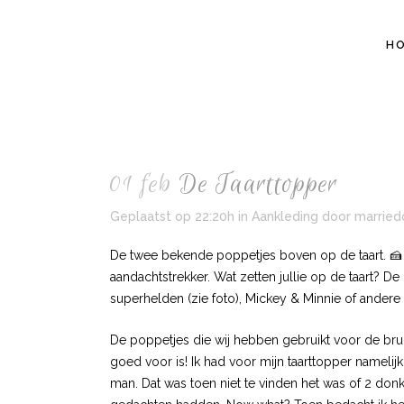
H
01 feb
De Taarttopper
Geplaatst op 22:20h
in
Aankleding
door
married
De twee bekende poppetjes boven op de taart. 🍰 J
aandachtstrekker. Wat zetten jullie op de taart? D
superhelden (zie foto), Mickey & Minnie of ander
De poppetjes die wij hebben gebruikt voor de bruilo
goed voor is! Ik had voor mijn taarttopper namelij
man. Dat was toen niet te vinden het was of 2 donke