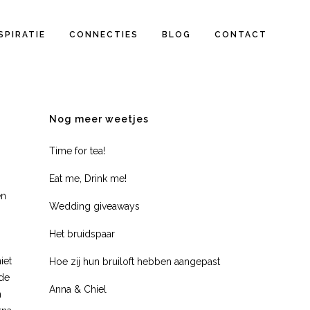
SPIRATIE
CONNECTIES
BLOG
CONTACT
Nog meer weetjes
Time for tea!
Eat me, Drink me!
en
Wedding giveaways
Het bruidspaar
iet
Hoe zij hun bruiloft hebben aangepast
 de
Anna & Chiel
n