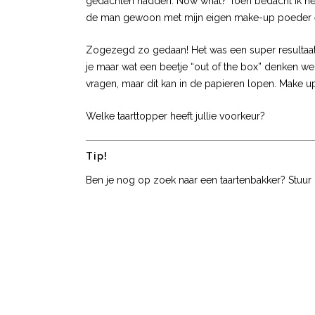
gedachten hadden. Now what? Toen bedacht ik het 
de man gewoon met mijn eigen make-up poeder e
Zogezegd zo gedaan! Het was een super resultaat 
je maar wat een beetje “out of the box” denken wel
vragen, maar dit kan in de papieren lopen. Make 
Welke taarttopper heeft jullie voorkeur?
Tip!
Ben je nog op zoek naar een taartenbakker? Stuu