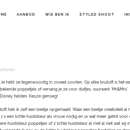
OME
AANBOD
WIE BEN IK
STYLED SHOOT
IN
onheels
e hebt ze tegenwoordig in zoveel soorten. Op elke bruiloft is het e
e bekende poppetjes of vervang je ze voor duifjes, vuurwerk ‘Mr&Mrs’,
e Disney helden. Keuze genoeg!
ft heb ik zelf een beetje opgemaakt. Waar een beetje creativiteit al n
k 1 x een lichte huidskleur als vrouw nodig en 1x wat meer getint voor
re huidskleur poppetjes of 2 lichte huidskleur al met al niet wat wij i