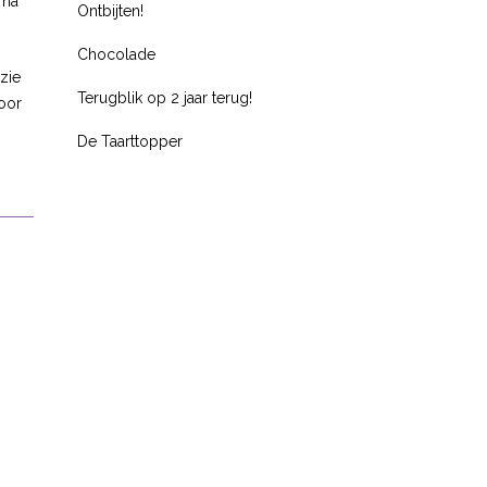
rna
Ontbijten!
Chocolade
zie
Terugblik op 2 jaar terug!
voor
De Taarttopper